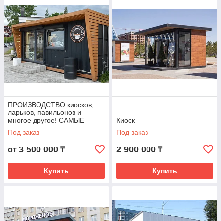
технологии.
Все предложения
ПРОИЗВОДСТВО киосков,
ларьков, павильонов и
многое другое! САМЫЕ
Киоск
низкие цены!!
Под заказ
Под заказ
3 500 000
2 900 000
от
₸
₸
Купить
Купить