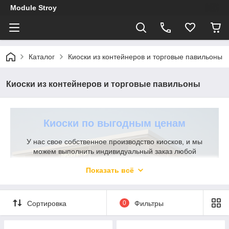
Module Stroy
Каталог
Киоски из контейнеров и торговые павильоны
Киоски из контейнеров и торговые павильоны
Киоски по выгодным ценам
У нас свое собственное производство киосков, и мы
можем выполнить индивидуальный заказ любой
сложности
Показать всё
Наша компания готова предложить торговый киоск для
разных целей. Он может использоваться также в
качестве мастерской, небольшого кафе. Наше
Сортировка
0
Фильтры
современное производство киосков павильонов
прекрасно себя зарекомендовало. Мы используем в
работе качественные материалы и современные