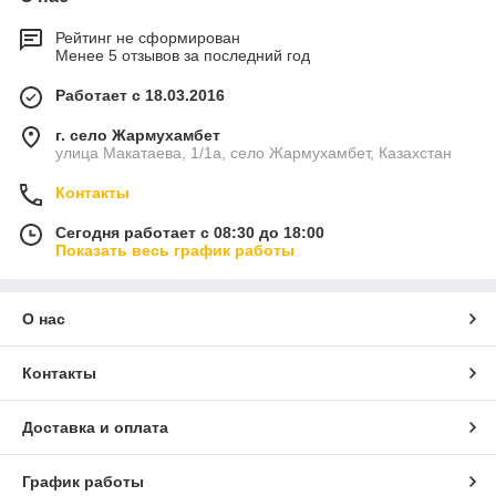
Рейтинг не сформирован
Менее 5 отзывов за последний год
Работает с 18.03.2016
г. село Жармухамбет
Консультируем по всем вопросам. Наши
улица Макатаева, 1/1а, село Жармухамбет, Казахстан
специалисты всегда готовы предложить лучший
вариант.
Контакты
Сегодня работает с 08:30 до 18:00
Показать весь график работы
О нас
У нас можно купить киоск в несколько кликов.
После оформления заявки с вами свяжется
Контакты
менеджер для согласования деталей.
Доставка и оплата
График работы