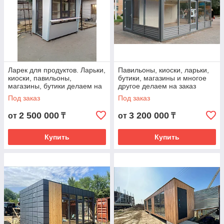
Ларек для продуктов. Ларьки,
Павильоны, киоски, ларьки,
киоски, павильоны,
бутики, магазины и многое
магазины, бутики делаем на
другое делаем на заказ
заказ
Под заказ
Под заказ
2 500 000
3 200 000
от
₸
от
₸
Купить
Купить