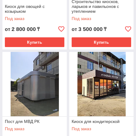
Строительство киосков,
Киоск для овощей с
ларьков и павильонов с
козырьком
утеплением
Под заказ
Под заказ
2 800 000
3 500 000
от
₸
от
₸
Купить
Купить
Пост для МВД РК
Киоск для кондитерской
Под заказ
Под заказ