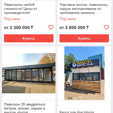
Павильоны любой
Торговые киоски, павильоны,
сложности! Цены от
ларьки изготавливаем по
производителя!
требованию акимата
Под заказ
Под заказ
3 300 000
3 850 000
от
₸
от
₸
Купить
Купить
Павильон 35 квадратных
метров, киоски, ларьки и
многое другое
Киоск для фастфуда