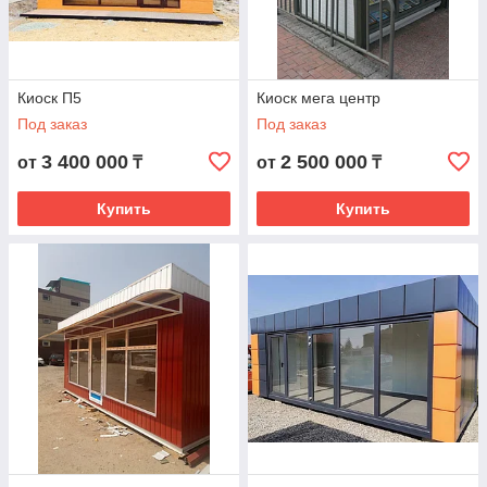
Киоск П5
Киоск мега центр
Под заказ
Под заказ
3 400 000
2 500 000
от
₸
от
₸
Купить
Купить