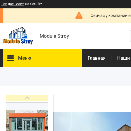
Создать сайт
на Satu.kz
Сейчас у компании н
Module Stroy
Меню
Главная
Наши
Каталог
О нас
Отзывы
Доставка и оплата