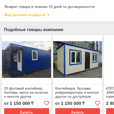
Возврат товара в течение 14 дней по договоренности
Все условия возврата
Подобные товары компании
20 футовый контейнер,
Контейнера, бытовки,
ИЗГ
бытовки, вагон на колесах
рефрижераторы и многое
ЗАКА
и многое другое
другое по доступным
пави
ценам!
мага
1 150 000
1 150 000
2 8
от
₸
от
₸
Купить
Купить