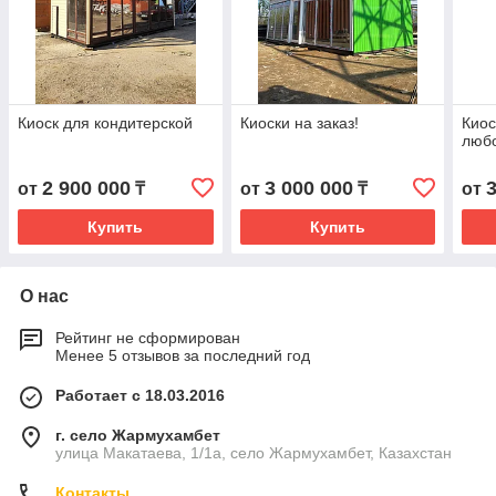
Киоск для кондитерской
Киоски на заказ!
Киос
любо
2 900 000
3 000 000
от
₸
от
₸
от
Купить
Купить
О нас
Рейтинг не сформирован
Менее 5 отзывов за последний год
Работает с 18.03.2016
г. село Жармухамбет
улица Макатаева, 1/1а, село Жармухамбет, Казахстан
Контакты