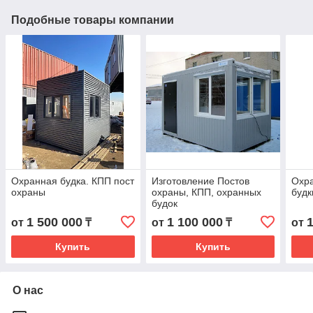
Подобные товары компании
Охранная будка. КПП пост
Изготовление Постов
Охра
охраны
охраны, КПП, охранных
будк
будок
1 500 000
1 100 000
от
₸
от
₸
от
Купить
Купить
О нас