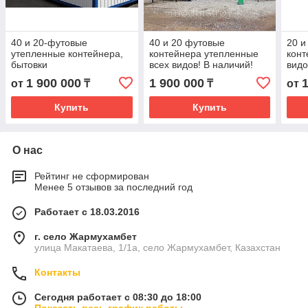
40 и 20-футовые
40 и 20 футовые
20 и
утепленные контейнера,
контейнера утепленные
конт
бытовки
всех видов! В наличий!
видо
1 900 000
1 900 000
от
₸
₸
от
Купить
Купить
О нас
Рейтинг не сформирован
Менее 5 отзывов за последний год
Работает с 18.03.2016
г. село Жармухамбет
улица Макатаева, 1/1а, село Жармухамбет, Казахстан
Контакты
Сегодня работает с 08:30 до 18:00