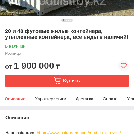
20 и 40 футовые жилые контейнера,
утепленные контейнера, все виды в наличий!
В наличии
Розница
1 900 000
от
₸
Купить
Описание
Характеристики
Доставка
Оплата
Усл
Описание
Наш Instagram:
https://www.instagram.com/module_stroy.kz/