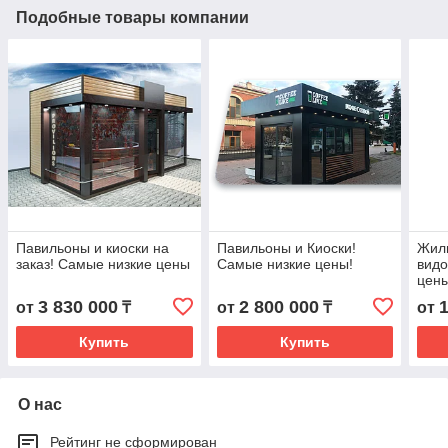
Подобные товары компании
Павильоны и киоски на
Павильоны и Киоски!
Жилы
заказ! Самые низкие цены
Самые низкие цены!
видо
цены
3 830 000
2 800 000
от
₸
от
₸
от
Купить
Купить
О нас
Рейтинг не сформирован