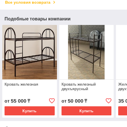
Все условия возврата
Подобные товары компании
Кровать железная
Кровать железный
Желе
двухъярусный
двух
55 000
50 000
35 
от
₸
от
₸
Купить
Купить