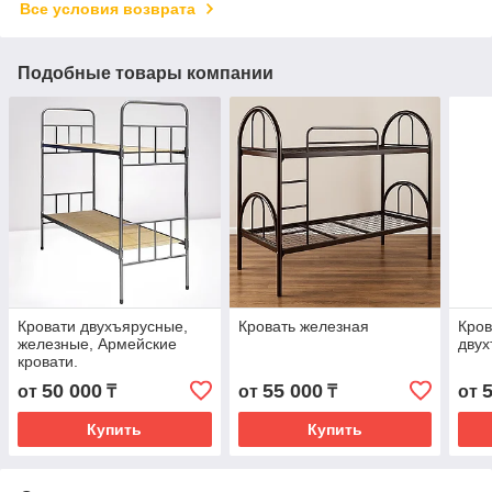
Все условия возврата
Подобные товары компании
Кровати двухъярусные,
Кровать железная
Кров
железные, Армейские
дву
кровати.
50 000
55 000
от
₸
от
₸
от
Купить
Купить