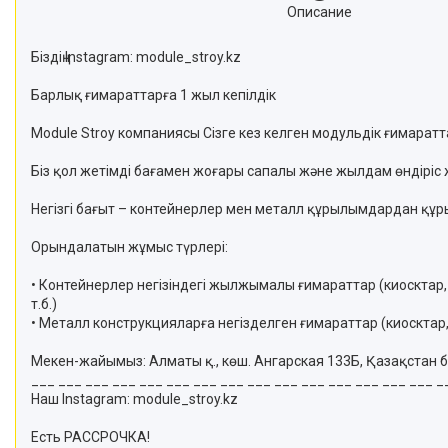
Описание
Біздің Instagram: module_stroy.kz
Барлық ғимараттарға 1 жыл кепілдік
Module Stroy компаниясы Сізге кез келген модульдік ғимаратт
Біз қол жетімді бағамен жоғары сапалы және жылдам өндіріс
Негізгі бағыт – контейнерлер мен металл құрылымдардан құ
Орындалатын жұмыс түрлері:
• Контейнерлер негізіндегі жылжымалы ғимараттар (киосктар,
т.б.)
• Металл конструкцияларға негізделген ғимараттар (киосктар, 
Мекен-жайымыз: Алматы қ., көш. Ангарская 133Б, Қазақстан 
___ ___ ___ ___ ___ ___ ___ ___ ___ ___ ___ ___ ___ ___ ___ _
Наш Instagram: module_stroy.kz
Есть РАССРОЧКА!