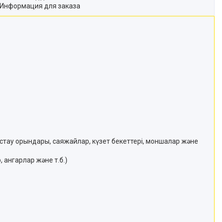
Информация для заказа
стау орындары, саяжайлар, күзет бекеттері, моншалар және
 ангарлар және т.б.)