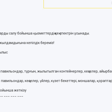
арды салу бойынша қызметтердің кең спектрін ұсынады.
 жылдамдығына кепілдік береміз!
рылыс
 павильондар, тұрғын, жылытылган контейнерлер, кеңселер, айырба
павильондар, кеңселер, үйлер, күзет бекеттері, моншалар, қораптар,
бойынша жеткізу
__ ___ ___ ___