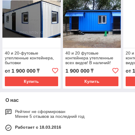
40 и 20-футовые
40 и 20 футовые
20 и
утепленные контейнера,
контейнера утепленные
конт
бытовки
всех видов! В наличий!
видо
1 900 000
1 900 000
от
₸
₸
от
Купить
Купить
О нас
Рейтинг не сформирован
Менее 5 отзывов за последний год
Работает с 18.03.2016