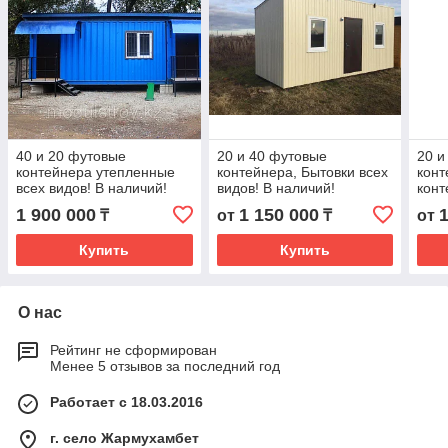
40 и 20 футовые
20 и 40 футовые
20 и
контейнера утепленные
контейнера, Бытовки всех
конт
всех видов! В наличий!
видов! В наличий!
конт
нали
1 900 000
1 150 000
₸
от
₸
от
Купить
Купить
О нас
Рейтинг не сформирован
Менее 5 отзывов за последний год
Работает с 18.03.2016
г. село Жармухамбет