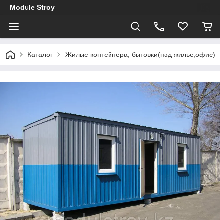
Module Stroy
Каталог
Жилые контейнера, бытовки(под жилье,офис)